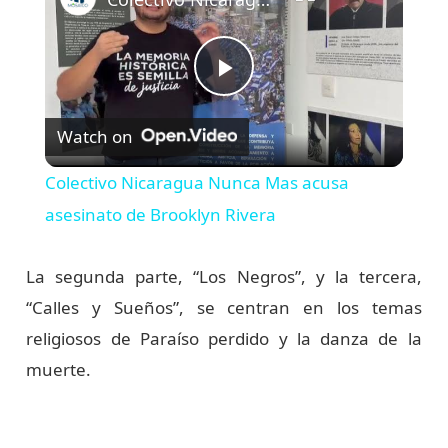
P
Watch on
l
Colectivo Nicaragua Nunca Mas acusa
a
asesinato de Brooklyn Rivera
y
La segunda parte, “Los Negros”, y la tercera,
“Calles y Sueños”, se centran en los temas
V
religiosos de Paraíso perdido y la danza de la
muerte.
i