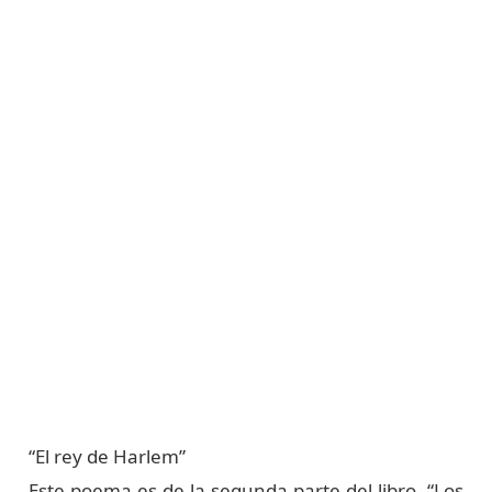
“El rey de Harlem”
Este poema es de la segunda parte del libro, “Los