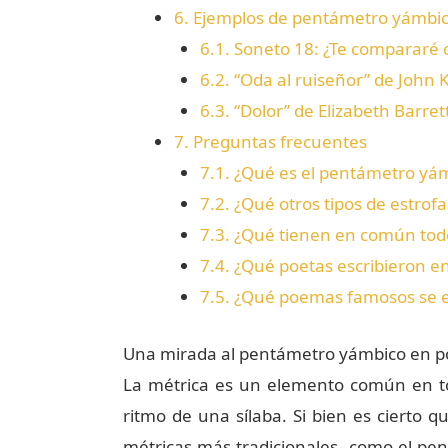
6.
Ejemplos de pentámetro yámbi
6.1.
Soneto 18: ¿Te compararé c
6.2.
“Oda al ruiseñor” de John 
6.3.
“Dolor” de Elizabeth Barret
7.
Preguntas frecuentes
7.1.
¿Qué es el pentámetro yám
7.2.
¿Qué otros tipos de estro
7.3.
¿Qué tienen en común todo
7.4.
¿Qué poetas escribieron e
7.5.
¿Qué poemas famosos se e
Una mirada al pentámetro yámbico en p
La métrica es un elemento común en toda
ritmo de una sílaba. Si bien es cierto 
métricas más tradicionales, como el pe