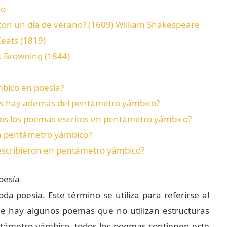
co
on un día de verano? (1609) William Shakespeare
Keats (1819)
t Browning (1844)
bico en poesía?
fas hay además del pentámetro yámbico?
s los poemas escritos en pentámetro yámbico?
n pentámetro yámbico?
scribieron en pentámetro yámbico?
oesía
 poesía. Este término se utiliza para referirse al
que hay algunos poemas que no utilizan estructuras
ntámetro yámbico, todos los poemas contienen este