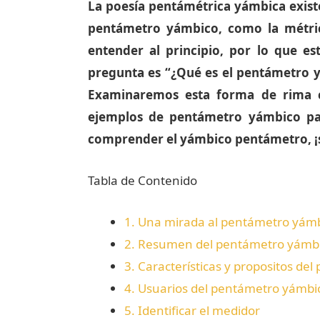
La poesía pentámétrica yámbica existe
pentámetro yámbico, como la métrica
entender al principio, por lo que est
pregunta es “¿Qué es el pentámetro yá
Examinaremos esta forma de rima c
ejemplos de pentámetro yámbico para
comprender el yámbico pentámetro, ¡
Tabla de Contenido
1.
Una mirada al pentámetro yámb
2.
Resumen del pentámetro yámb
3.
Características y propositos de
4.
Usuarios del pentámetro yámbi
5.
Identificar el medidor