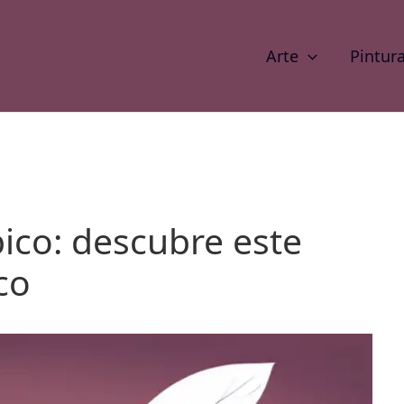
Arte
Pintur
co: descubre este
co