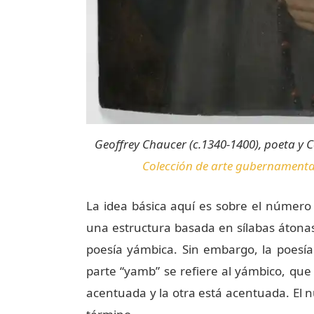
Geoffrey Chaucer (c.1340-1400), poeta y C
Colección de arte gubernamenta
La idea básica aquí es sobre el númer
una estructura basada en sílabas átona
poesía yámbica. Sin embargo, la poesí
parte “yamb” se refiere al yámbico, que 
acentuada y la otra está acentuada. El