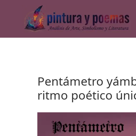
Ir
al
contenido
Pentámetro yámbi
ritmo poético úni