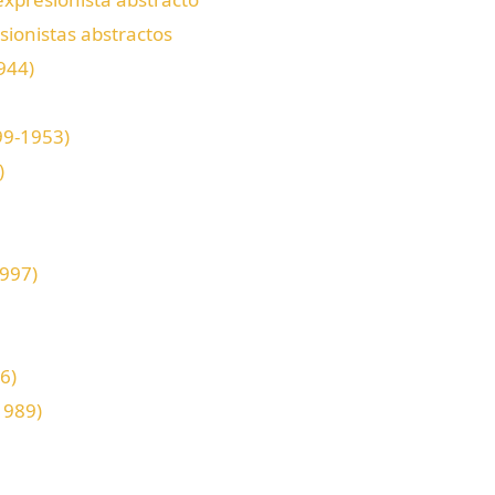
sionistas abstractos
944)
99-1953)
)
997)
6)
1989)