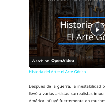
P
l
Watch on
a
Historia del Arte: el Arte Gótico
y
Después de la guerra, la inestabilidad 
V
llevó a varios artistas surrealistas imp
América influyó fuertemente en muchos a