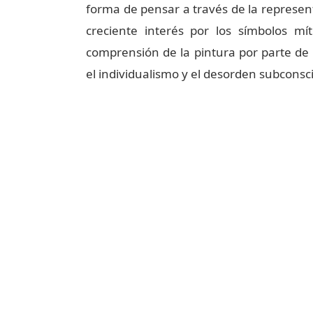
i
forma de pensar a través de la represent
creciente interés por los símbolos mí
d
comprensión de la pintura por parte de
el individualismo y el desorden subconsc
e
o