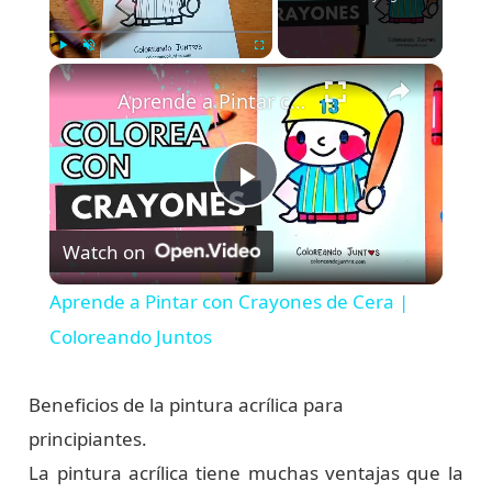
×
Play
Unmute
Fullscreen
Aprende a Pintar con Crayones de Cera | Coloreando Juntos
P
Watch on
l
Aprende a Pintar con Crayones de Cera |
a
Coloreando Juntos
y
Beneficios de la pintura acrílica para
principiantes.
V
La pintura acrílica tiene muchas ventajas que la