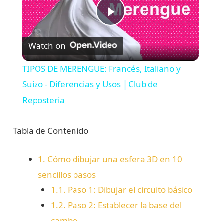
P
Watch on
l
TIPOS DE MERENGUE: Francés, Italiano y
a
Suizo - Diferencias y Usos │Club de
Reposteria
y
Tabla de Contenido
V
1.
Cómo dibujar una esfera 3D en 10
i
sencillos pasos
1.1.
Paso 1: Dibujar el circuito básico
d
1.2.
Paso 2: Establecer la base del
cambo