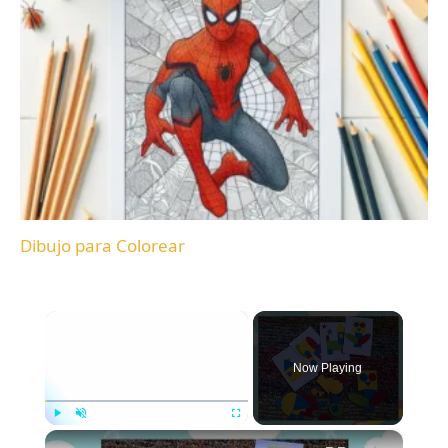
Dibujo para Colorear
×
Now Playing
×
Play
Unmute
Fullscreen